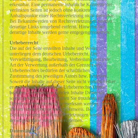
erkennbar. Eine permanente inhaltliche Kontrolle der
verlinkten Seiten ist jedoch ohne konkrete
Anhaltspunkte einer Rechtsverletzung nicht zumutbar.
Bei Bekanntwerden von Rechtsverletzungen werden
derartige Links umgehend entfernt. Hinweise auf
derartige Inhalte werden gerne entgegengenommen.
Urheberrecht
Die auf der Seite erstellten Inhalte und Werke
unterliegen dem deutschen Urheberrecht. Die
Vervielfältigung, Bearbeitung, Verbreitung und jede
Art der Verwertung außerhalb der Grenzen des
Urheberrechtes bedürfen der schriftlichen
Zustimmung des jeweiligen Autors bzw. Erstellers.
Soweit die Inhalte auf dieser Seite nicht vom Betreiber
erstellt wurden, werden die Urheberrechte Dritter
beachtet. Insbesondere werden Inhalte Dritter als
solche gekennzeichnet. Sollten Sie trotzdem auf eine
Urheberrechtsverletzung aufmerksam werden, bitten
ich um einen entsprechenden Hinweis. Bei
Bekanntwerden von Rechtsverletzungen werden wir
derartige Inhalte umgehend entfernen.
Datenschutz
Unsere ausführlichen Datenschutzbestimmungen