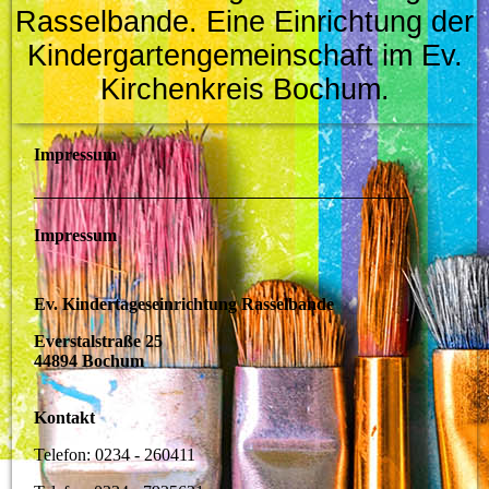
Rasselbande.
Eine Einrichtung der
Kindergartengemeinschaft im Ev.
Kirchenkreis Bochum.
Impressum
Impressum
Ev. Kindertageseinrichtung Rasselbande
Everstalstraße 25
44894 Bochum
Kontakt
Telefon: 0234 - 260411