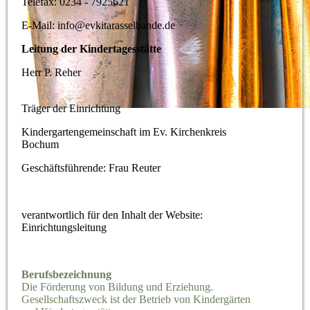
Telefax: 0234 - 7925621
E-Mail: info@evkitarasselbande.de
Leitung der Kindertagesstätte
Herr P. Reher
Träger der Einrichtung
Kindergartengemeinschaft im Ev. Kirchenkreis
Bochum
Geschäftsführende: Frau Reuter
verantwortlich für den Inhalt der Website:
Einrichtungsleitung
Berufsbezeichnung
Die Förderung von Bildung und Erziehung.
Gesellschaftszweck ist der Betrieb von Kindergärten