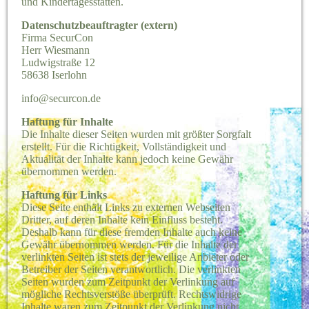
und Kindertagesstätten.
Datenschutzbeauftragter (extern)
Firma SecurCon
Herr Wiesmann
Ludwigstraße 12
58638 Iserlohn
info@securcon.de
Haftung für Inhalte
Die Inhalte dieser Seiten wurden mit größter Sorgfalt
erstellt. Für die Richtigkeit, Vollständigkeit und
Aktualität der Inhalte kann jedoch keine Gewähr
übernommen werden.
Haftung für Links
Diese Seite enthält Links zu externen Webseiten
Dritter, auf deren Inhalte kein Einfluss besteht.
Deshalb kann für diese fremden Inhalte auch keine
Gewähr übernommen werden. Für die Inhalte der
verlinkten Seiten ist stets der jeweilige Anbieter oder
Betreiber der Seiten verantwortlich. Die verlinkten
Seiten wurden zum Zeitpunkt der Verlinkung auf
mögliche Rechtsverstöße überprüft. Rechtswidrige
Inhalte waren zum Zeitpunkt der Verlinkung nicht